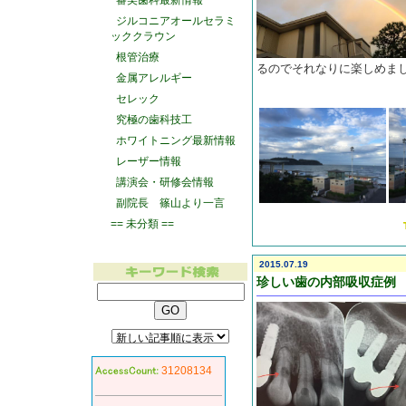
審美歯科最新情報
ジルコニアオールセラミ
ッククラウン
根管治療
るのでそれなりに楽しめま
金属アレルギー
セレック
究極の歯科技工
ホワイトニング最新情報
レーザー情報
講演会・研修会情報
副院長 篠山より一言
== 未分類 ==
2015.07.19
珍しい歯の内部吸収症例
31208134