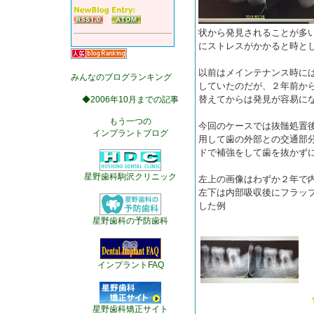
状から発見されることが多
にストレスがかかると時と
以前はメインテナンス時に
みんなのブログランキング
していたのだが、２年前から
替えてからは発見が容易に
◆2006年10月までの記事
もう一つの
今回のケースでは抜髄処置
インプラントブログ
用して歯の外部との交通部
ドで補強をして歯を抜かず
星野歯科駒沢クリニック
左上の画像はわずか２年で
左下は内部吸収後にフラッ
した例
星野歯科の予防歯科
インプラントFAQ
星野歯科矯正サイト