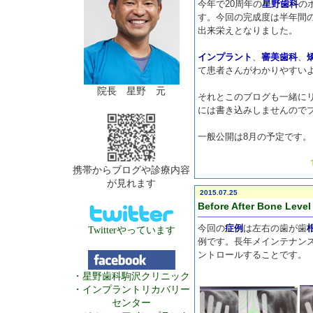
今年で20周年の
星野歯科
の
す。今回の完成度は半年間
出来栄えとなりました。
インプラント
、
審美歯科
、
て患者さんがわかりやすい
院長 星野 元
それとこのブログも一緒に
には書き込みしませんので
一般公開は8月の予定です。
携帯からブログや診療内容
が見れます
2015.07.25
Before After Bone Level
今回の
症例
は左右の歯が歯
Twitterやっています
例です。長年メインテナン
ントロールすることです。
・星野歯科駒沢クリニック
・インプラントリカバリー
センター