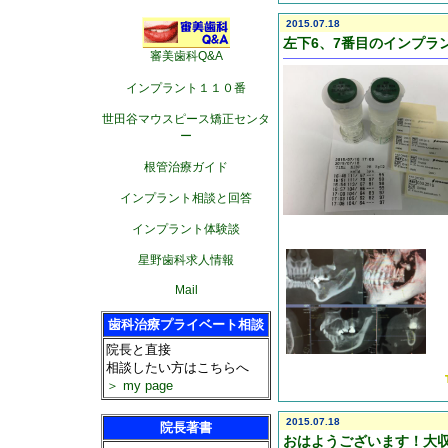
2015.07.18
左下6、7番目のインプラ
審美歯科Q&A
インプラント１１０番
世田谷マウスピース矯正センタ
ー
根管治療ガイド
インプラント相談と回答
インプラント体験談
星野歯科求人情報
Mail
歯科治療プライベート相談
院長と直接
相談したい方はこちらへ
＞ my page
2015.07.18
院長著書
おはようございます！大