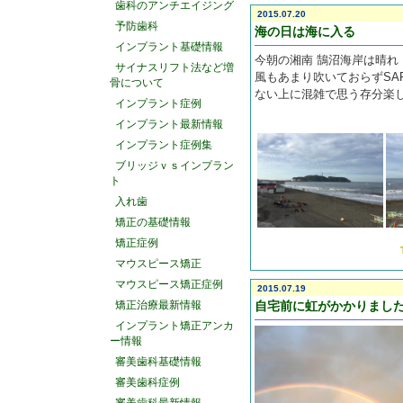
歯科のアンチエイジング
2015.07.20
予防歯科
海の日は海に入る
インプラント基礎情報
今朝の湘南 鵠沼海岸は晴れ
サイナスリフト法など増
風もあまり吹いておらずSA
骨について
ない上に混雑で思う存分楽
インプラント症例
インプラント最新情報
インプラント症例集
ブリッジｖｓインプラン
ト
入れ歯
矯正の基礎情報
矯正症例
マウスピース矯正
マウスピース矯正症例
2015.07.19
矯正治療最新情報
自宅前に虹がかかりまし
インプラント矯正アンカ
ー情報
審美歯科基礎情報
審美歯科症例