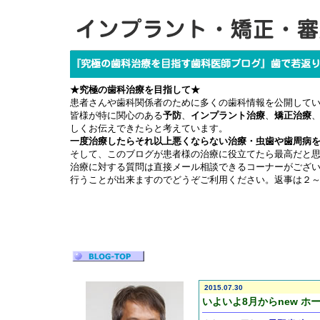
★究極の歯科治療を目指して★
患者さんや歯科関係者のために多くの歯科情報を公開して
皆様が特に関心のある
予防
、
インプラント治療
、
矯正治療
しくお伝えできたらと考えています。
一度治療したらそれ以上悪くならない治療・虫歯や歯周病
そして、このブログが患者様の治療に役立てたら最高だと
治療に対する質問は直接メール相談できるコーナーがござ
行うことが出来ますのでどうぞご利用ください。返事は２
2015.07.30
いよいよ8月からnew 