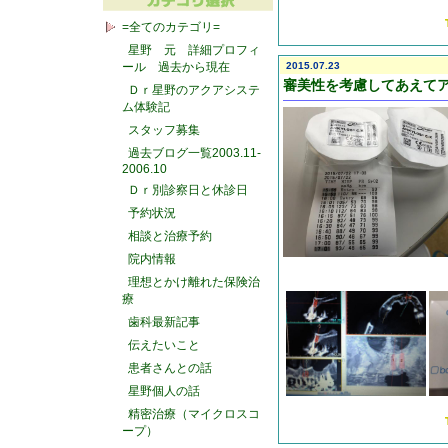
=全てのカテゴリ=
星野 元 詳細プロフィ
ール 過去から現在
2015.07.23
審美性を考慮してあえて
Ｄｒ星野のアクアシステ
ム体験記
スタッフ募集
過去ブログ一覧2003.11-
2006.10
Ｄｒ別診察日と休診日
予約状況
相談と治療予約
院内情報
理想とかけ離れた保険治
療
歯科最新記事
伝えたいこと
患者さんとの話
星野個人の話
精密治療（マイクロスコ
ープ）