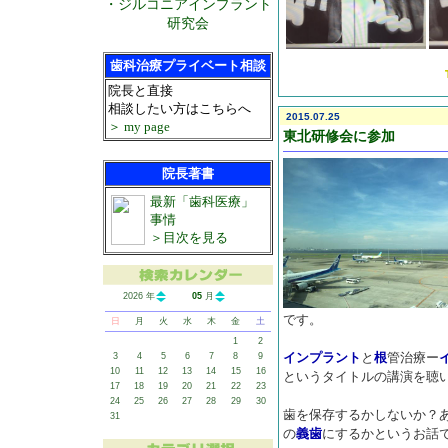
・ジルコニアインプラント
研究会
歯科治療プライベート相談
院長と直接
相談したい方はこちらへ
2015.07.25
＞ my page
東北研修会に参加
院長著書
最新「歯科医療」
事情
＞目次を見る
2026 年
05
月
です。
日
月
火
水
木
金
土
1
2
インプラント
と
根
管治療ー
3
4
5
6
7
8
9
10
11
12
13
14
15
16
というタイトルの講演を聴
17
18
19
20
21
22
23
24
25
26
27
28
29
30
歯を保存するかしないか？
31
の
義歯
にするかというお話