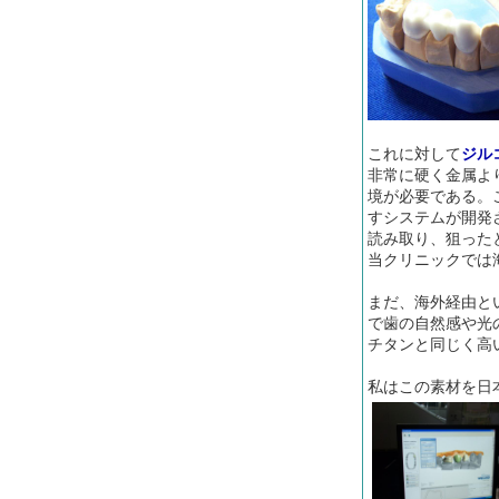
これに対して
ジル
非常に硬く金属よ
境が必要である。
すシステムが開発
読み取り、狙った
当クリニックでは
まだ、海外経由と
で歯の自然感や光
チタンと同じく高
私はこの素材を日