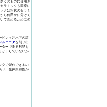
も多くのものに使用さ
のセラミックも同様に
ミックは粉状のセラミ
てから何回かに分けて
焼いて固めるために強
ービン＋注水下の環
ジルコニア
を削り出
ーターで削る形態を
可が下りていないが
ックで製作できるの
あり、生体親和性が