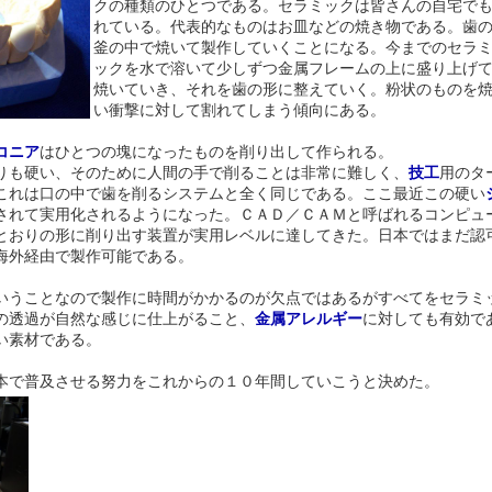
クの種類のひとつである。セラミックは皆さんの自宅で
れている。代表的なものはお皿などの焼き物である。歯
釜の中で焼いて製作していくことになる。今までのセラ
ックを水で溶いて少しずつ金属フレームの上に盛り上げ
焼いていき、それを歯の形に整えていく。粉状のものを
い衝撃に対して割れてしまう傾向にある。
コニア
はひとつの塊になったものを削り出して作られる。
りも硬い、そのために人間の手で削ることは非常に難しく、
技工
用のタ
これは口の中で歯を削るシステムと全く同じである。ここ最近この硬い
されて実用化されるようになった。ＣＡＤ／ＣＡＭと呼ばれるコンピュ
とおりの形に削り出す装置が実用レベルに達してきた。日本ではまだ認
海外経由で製作可能である。
いうことなので製作に時間がかかるのが欠点ではあるがすべてをセラミ
の透過が自然な感じに仕上がること、
金属アレルギー
に対しても有効で
い素材である。
本で普及させる努力をこれからの１０年間していこうと決めた。