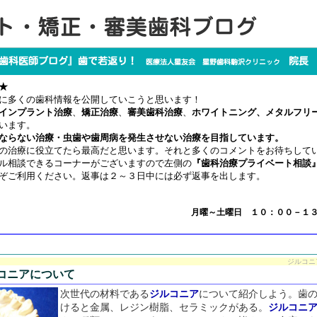
★
に多くの歯科情報を公開していこうと思います！
インプラント治療
、
矯正治療
、
審美歯科治療
、
ホワイトニング、メタルフリ
います。
ならない治療・虫歯や歯周病を発生させない治療を目指しています。
の治療に役立てたら最高だと思います。それと多くのコメントをお待ちして
ル相談できるコーナーがございますので左側の
『歯科治療プライベート相談
ぞご利用ください。返事は２～３日中には必ず返事を出します。
月曜～土曜日 １０：００－１
ジルコニ
コニアについて
次世代の材料である
ジルコニア
について紹介しよう。歯
けると金属、レジン樹脂、セラミックがある。
ジルコニ