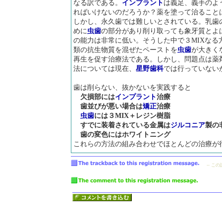
なる訳である。
インプラント
は義足、義手のよ
ればいけないのだろうか？薬を塗って治ること
しかし、永久歯では難しいとされている。乳歯
めに
虫歯
の部分があり削り取っても象牙質とよ
の能力は非常に低い。そうした中で３MIXなる
類の抗生物質を混ぜたペーストを
虫歯
が大きく
再生を促す治療法である。しかし、問題点は薬
法については現在、
星野歯科
では行っていない
歯は削らない、抜かないを実践すると
欠損部には
インプラント
治療
歯並びが悪い場合は
矯正
治療
虫歯
には３MIX＋レジン樹脂
すでに装着されている金属は
ジルコニア
製の
歯の変色にはホワイトニング
これらの方法の組み合わせでほとんどの治療が
-- こ