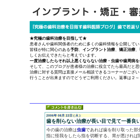
★究極の歯科治療を目指して★
患者さんや歯科関係者のために多くの歯科情報を公開してい
皆様が特に関心のある
予防
、
インプラント治療
、
矯正治療
、
しくお伝えできたらと考えています。
一度治療したらそれ以上悪くならない治療・虫歯や歯周病を
そして、このブログが患者様の治療に役立てたら最高だと思
治療に対する質問は直接メール相談できるコーナーがござい
行うことが出来ますのでどうぞご利用ください。返事は２～
2006年 08月 22日 ( 火 )
歯を削らない治療が長い目で見て一番良
今の歯の治療は
虫歯
であれば歯を削り取った部
指に怪我をしたら指を切断する、胃が悪ければ