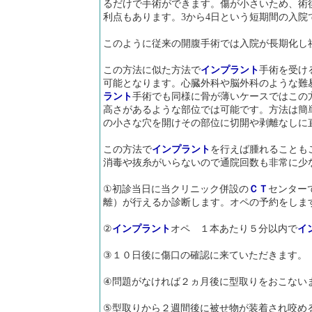
るだけで手術ができます。傷が小さいため、術
利点もあります。3から4日という短期間の入院
このように従来の開腹手術では入院が長期化し
この方法に似た方法で
インプラント
手術を受け
可能となります。心臓外科や脳外科のような難
ラント
手術でも同様に骨が薄いケースではこの
高さがあるような部位では可能です。方法は簡
の小さな穴を開けその部位に切開や剥離なしに
この方法で
インプラント
を行えば腫れることも
消毒や抜糸がいらないので通院回数も非常に少
①初診当日に当クリニック併設の
ＣＴ
センター
離）が行えるか診断します。オペの予約をしま
②
インプラント
オペ １本あたり５分以内で
イ
③１０日後に傷口の確認に来ていただきます。
④問題がなければ２ヵ月後に型取りをおこない
⑤型取りから２週間後に被せ物が装着され咬め