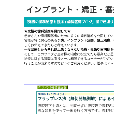
★究極の歯科治療を目指して★
患者さんや歯科関係者のために多くの歯科情報を公開してい
皆様が特に関心のある
予防
、
インプラント治療
、
矯正治療
、
しくお伝えできたらと考えています。
一度治療したらそれ以上悪くならない治療・虫歯や歯周病を
そして、このブログが患者様の治療に役立てたら最高だと思
治療に対する質問は直接メール相談できるコーナーがござい
行うことが出来ますのでどうぞご利用ください。返事は２～
2006年 05月 28日 ( 日 )
フラップレス法（無切開無剥離）による
腹腔鏡下手術とは、開腹せずに腹腔鏡で腹腔内
殊な器具を使って手術を行う方法です。腹腔鏡下