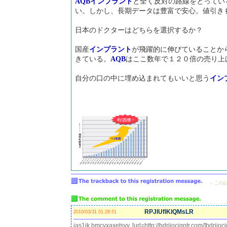
AQB
インプラント
と全く反対の路線をとってい
い。しかし、長期データは豊富で安心。値引き
日本のドクターはどちらを選択するか？
国産
インプラント
が飛躍的に伸びていることか
きている。
AQB
はここ数年で１２０倍の売り上
自分の口の中に埋め込まれてもいいと思う
イン
-- こ
RPJIUflKIQMsLR
2010/03/31 01:28:51
jas1jk bmcyxaxetsvv, [url=http://bdriiocjgptr.com/]bdriioc