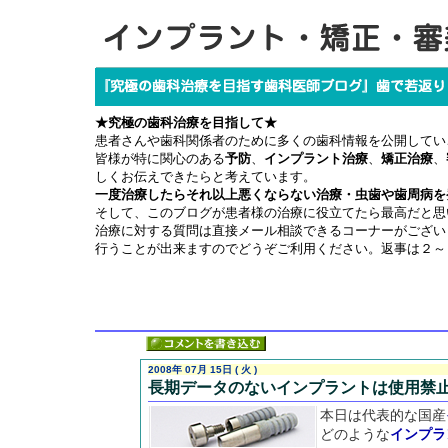
★究極の歯科治療を目指して★
患者さんや歯科関係者のために多くの歯科情報を公開してい
皆様が特に関心のある
予防
、
インプラント治療
、
矯正治療
、
しくお伝えできたらと考えています。
一度治療したらそれ以上悪くならない治療・虫歯や歯周病を
そして、このブログが患者様の治療に役立てたら最高だと思
治療に対する質問は直接メール相談できるコーナーがござい
行うことが出来ますのでどうぞご利用ください。返事は２～
2008年 07月 15日 ( 火 )
長期データのないインプラントは使用禁
本日は代表的な国産
どのような
インプラ