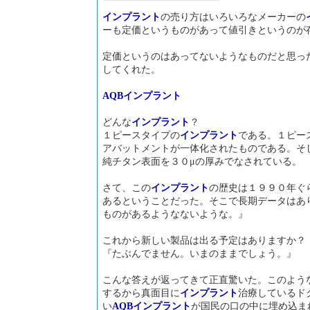
インプラント
の売り方はいろいろなメーカーの
ーも定価というものがあって値引きというのが
定価というのはあってないようなものだと思っ
してくれた。
AQB
インプラント
どんな
インプラント
？
１ピースタイプの
インプラント
である。１ピー
アバットメントが一体化されたものである。そ
純チタン表面を３０μの厚みでなされている。
さて、この
インプラント
の歴史は１９９０年ぐ
あるということだった。そこで長期データはあ
ものがあるようなないような。』
これから新しい製品は出る予定はありますか？
『たぶんでません。いまのままでしょう。』
こんな答えが返ってきて正直驚いた。このよう
するから真面目に
インプラント
治療しているド
い
AQB
インプラント
が国民の口の中に埋め込ま