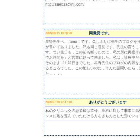
http://ssjebzacxnjj.com/
同意見です。
2008/09/15 19:30:26
星野先生へ。Tama！です。久しぶりに先生のブログを
が書いてありました。私も同じ意見です。先生の言うこ
す。つい先日も，この前も断ったのに，私の所に再度そ
でお時間を」と営業に廻って来ました。私は，診療中だ
そのままゴミ箱行きでした。星野先生のブログの内容を
るところでした。この忙しいのに，そんな話聞いたら，
た．．．。
ありがとうございます
2008/07/20 22:17:48
私のクリニックの患者様は皆様、歯科に対して非常に高
ンスに足を運んでいただける方をきちんとした形でフォ