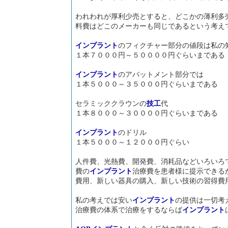
われわれが厚利少売とすると、どこかの薄利多
料費はどこのメーカーも同じであるという考え
インプラント
のフィクチャー部分の値段は私の
１本７０００円～５００００円ぐらいまである
インプラント
のアバットメント部分では
１本５０００～３５０００円ぐらいまである
セラミッククラウンの
技工
代
１本８０００～３００００円ぐらいまである
インプラント
のドリル
１本５０００～１２０００円ぐらい
人件費、光熱費、開発費、消耗品などいろいろ
費の
インプラント
治療費を患者様に提示できる
費用、新しい器具の購入、新しい技術の習得費
私の考えでは安い
インプラント
の提供は一切考
治療費の体系で治療をするならば
インプラント