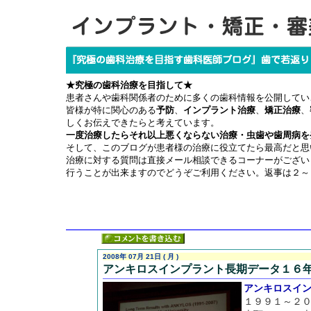
★究極の歯科治療を目指して★
患者さんや歯科関係者のために多くの歯科情報を公開してい
皆様が特に関心のある
予防
、
インプラント治療
、
矯正治療
、
しくお伝えできたらと考えています。
一度治療したらそれ以上悪くならない治療・虫歯や歯周病を
そして、このブログが患者様の治療に役立てたら最高だと思
治療に対する質問は直接メール相談できるコーナーがござい
行うことが出来ますのでどうぞご利用ください。返事は２～
2008年 07月 21日 ( 月 )
アンキロスインプラント長期データ１６
アンキロス
イ
１９９１～２