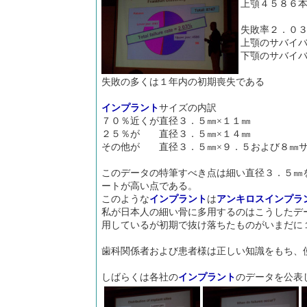
上顎４５８６
失敗率２．０
上顎のサバイ
下顎のサバイ
失敗の多くは１年内の初期喪失である
インプラント
サイズの内訳
７０％近くが直径３．５㎜×１１㎜
２５％が 直径３．５㎜×１４㎜
その他が 直径３．５㎜×９．５および８㎜
このデータの特筆すべき点は細い直径３．５㎜
ートが高い点である。
このような
インプラント
は
アンキロス
インプラ
私が日本人の細い骨に多用するのはこうしたデ
用しているが初期で抜け落ちたものがいまだに
歯科関係者および患者様は正しい知識をもち、
しばらくは各社の
インプラント
のデータを公表