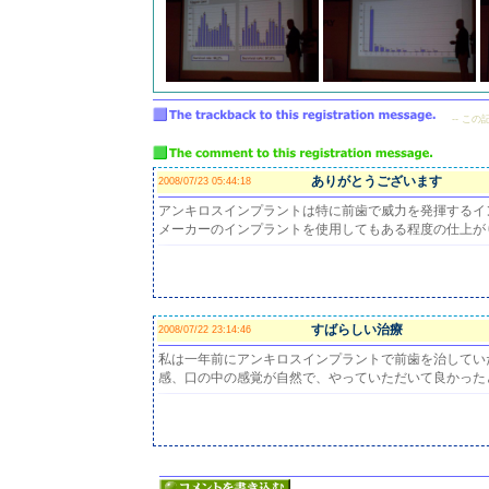
-- こ
ありがとうございます
2008/07/23 05:44:18
アンキロスインプラントは特に前歯で威力を発揮するイ
メーカーのインプラントを使用してもある程度の仕上が
すばらしい治療
2008/07/22 23:14:46
私は一年前にアンキロスインプラントで前歯を治してい
感、口の中の感覚が自然で、やっていただいて良かった