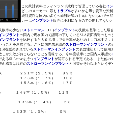
この統計資料はフィンランド政府で管理している各社
イ
どこのメーカーに最も
トラブル
が多いかを示す貴重な資
統計資料は国内の多くの歯科医師の手元にないもので当
カーは
インプラント
販売に不利になるので公開してない
失敗率の少ない
ストローマン
（ITI)
インプラント
の失敗を基準にした場
インプラント
の国内で現在国内で認可の下りているSLA表面構造のもの
インプラント
を比較すると８９％増しで失敗率があり約１１万本中２．
いうことを意味する。さらに国内未承認の
ストローマン
インプラント
の
しては現在販売されている
ストローマン
インプラント
の表面性状として使用さ
数しか失敗がおこらないことを意味する。今年度後半には国内未承認の
あるSLActiveを持つ
インプラント
が認可される予定である。また他の
表面構造は現在の
ストローマン
インプラント
と同等かそれ以上というデ
レイス ２５１本（２．５％） ８９％
７３本（１．７％） ３０％
１５５本（１．６％） １７％
 TiUnite １４８本（１．５％） １１％
 １３９本（１．４％） ５％
nnSLA １３３本（１．３％） ０％