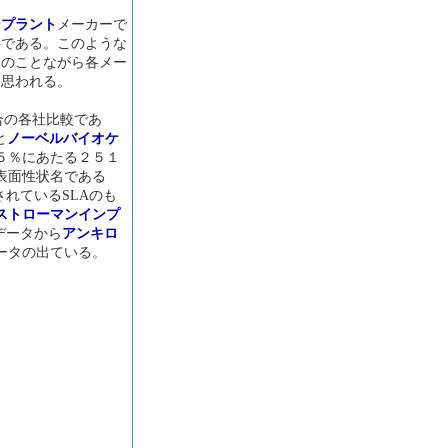
ンプラント
メーカーで
料である。このような
然のことながら各メー
と思われる。
合の各社比較であ
と
ノーベルバイオケ
５％にあたる２５１
表面性状名である
れているSLAのも
ストローマン
インプ
データから
アンキロ
ータの出ている。