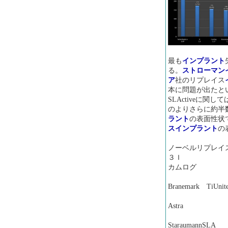
最も
インプラント
る。
ストローマン
ア
社のリプレイス
本に問題が出たと
SLActiveに関
のよりさらに約半
ラント
の表面性状で
ス
インプラント
の
ノーベルリプ
３Ｉ １
カムログ 
Branemark
Astra
Starauma