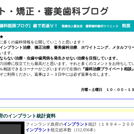
★
に多くの歯科情報を公開していこうと思います！
インプラント治療
、
矯正治療
、
審美歯科治療
、
ホワイトニング、メタルフリ
います。
ならない治療・虫歯や歯周病を発生させない治療を目指しています。
の治療に役立てたら最高だと思います。それと多くのコメントをお待ちして
ル相談できるコーナーがございますので左側の
『歯科治療プライベート相談
ぞご利用ください。返事は２～３日中には必ず返事を出します。
月曜～土曜日 １０：００－１
府のインプラント統計資料
フィンランド政府の
インプラント
統計（１９９４～２０
インプラント
植立総本数（112,056本）