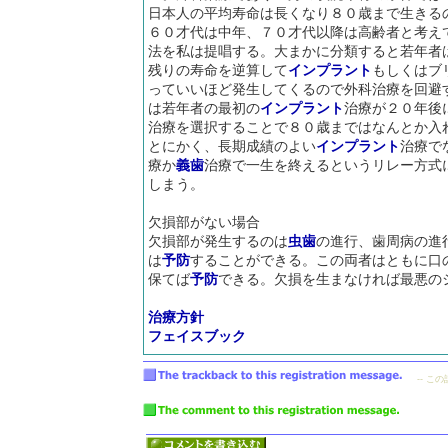
日本人の平均寿命は長くなり８０歳まで生きる
６０才代は中年、７０才代以降は高齢者と考え
法を私は提唱する。大まかに分類すると若年者
残りの寿命を逆算して
インプラント
もしくはブ
っていいほど発生してくるので外科治療を回避
は若年者の最初の
インプラント
治療が２０年後
治療を選択することで８０歳まではなんとか入
とにかく、長期成績のよい
インプラント
治療で
療か
義歯
治療で一生を終えるというリレー方式
しまう。
欠損部がない場合
欠損部が発生するのは
虫歯
の進行、歯周病の進
は
予防
することができる。この両者はともに口
保てば
予防
できる。欠損を生まなければ最悪の
治療方針
フェイスブック
-- こ