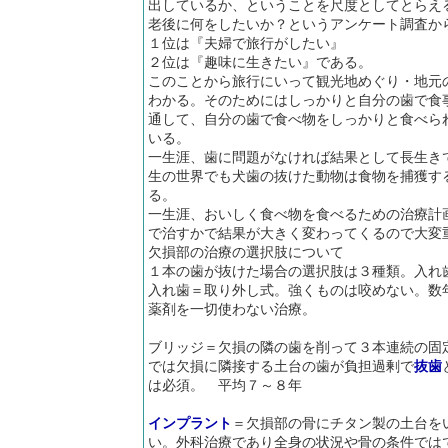
出しているか、ということを尺度としてとらえ
老後に何をしたいか？というアンケート調査か
１位は『夫婦で旅行がしたい』
２位は『趣味に生きたい』である。
このことから旅行にいって観光地めぐり・地元
わかる。そのためにはしっかりと自分の歯で食
通して、自分の歯で食べ物をしっかりと食べら
いる。
一生涯、歯に問題がなければ結果として長生き
生の世界でも犬歯の抜けた動物は食物を捕獲す
る。
一生涯、おいしく食べ物を食べるための治療計
で治すかで結果が大きく変わってくるので大変
欠損部の治療の選択肢について
１本の歯が抜けた場合の選択肢は３種類。入れ
入れ歯＝取り外し式。強くものは咬めない。数
薬剤を一切使わない治療。
ブリッジ＝欠損の隣の歯を削って３本連続の固
では欠損に隣接する土台の歯が負担過剰で
抜歯
は必須。 平均７～８年
インプラント
＝欠損部の骨にチタン製の土台を
い。外科治療であり全身の状況や骨の条件では