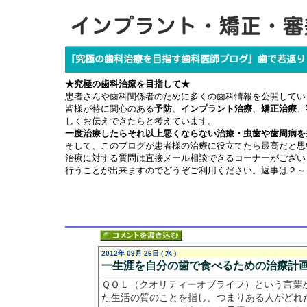
★究極の歯科治療を目指して★
患者さんや歯科関係者のために多くの歯科情報を公開してい
皆様が特に関心のある
予防
、
インプラント治療
、
矯正治療
、
しくお伝えできたらと考えています。
一度治療したらそれ以上悪くならない治療・虫歯や歯周病を
そして、このブログが患者様の治療に役立てたら最高だと思
治療に対する質問は直接メール相談できるコーナーがござい
行うことが出来ますのでどうぞご利用ください。返事は２～
2012年 09月 26日 ( 水 )
一生涯を自分の歯で食べるための治療計
ＱＯＬ（クオリティーオブライフ）という言葉
た生活の質のことを指し、つまりある人がどれ