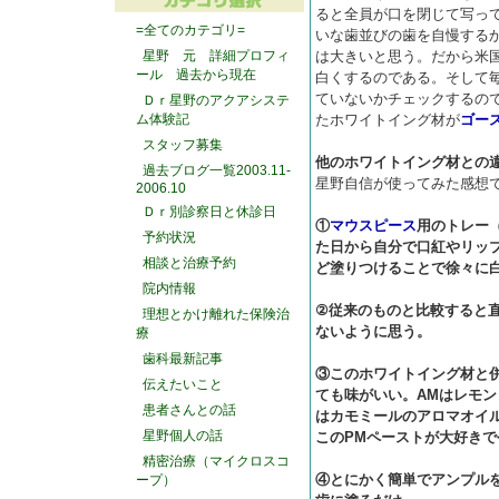
ると全員が口を閉じて写っ
=全てのカテゴリ=
いな歯並びの歯を自慢する
星野 元 詳細プロフィ
は大きいと思う。だから米
ール 過去から現在
白くするのである。そして
ていないかチェックするの
Ｄｒ星野のアクアシステ
ム体験記
たホワイトイング材が
ゴー
スタッフ募集
他のホワイトイング材との
過去ブログ一覧2003.11-
星野自信が使ってみた感想
2006.10
Ｄｒ別診察日と休診日
①
マウスピース
用のトレー
予約状況
た日から自分で口紅やリップ
相談と治療予約
ど塗りつけることで徐々に
院内情報
②従来のものと比較すると
理想とかけ離れた保険治
ないように思う。
療
歯科最新記事
③このホワイトイング材と併
伝えたいこと
ても味がいい。AMはレモン
患者さんとの話
はカモミールのアロマオイ
星野個人の話
このPMペーストが大好き
精密治療（マイクロスコ
④とにかく簡単でアンプル
ープ）