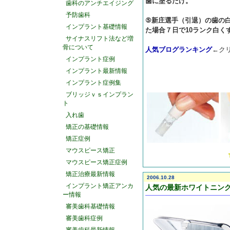
歯に塗るだけ。
歯科のアンチエイジング
予防歯科
⑤新庄選手（引退）の歯の白
インプラント基礎情報
た場合７日で10ランク白く
サイナスリフト法など増
骨について
人気ブログランキング
←ク
インプラント症例
インプラント最新情報
インプラント症例集
ブリッジｖｓインプラン
ト
入れ歯
矯正の基礎情報
矯正症例
マウスピース矯正
マウスピース矯正症例
矯正治療最新情報
2006.10.28
インプラント矯正アンカ
人気の最新ホワイトニン
ー情報
審美歯科基礎情報
審美歯科症例