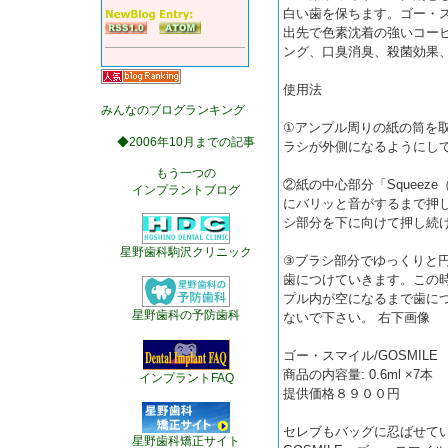
白い歯を保ちます。ゴー・ス
出先で色素沈着の強いコー
ング、口臭消臭、殺菌効果
使用法
みんなのブログランキング
①アンプル周りの紙の筒を
◆2006年10月までの記事
ラシが外側になるようにし
もう一つの
②紙の中心部分「Squee
インプラントブログ
にバリッと音がするまで押
シ部分を下に向けて押し続
星野歯科駒沢クリニック
③ブラシ部分でゆっくりと
歯につけていきます。この
プル内が空になるまで歯につ
星野歯科の予防歯科
ないで下さい。 右下画像
ゴー・スマイル/GOSMI
商品の内容量: 0.6ml ×7本
インプラントFAQ
提供価格８９００円
セレブもバッグに忍ばせて
星野歯科矯正サイト