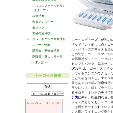
審美歯科最新情報
ジルコニアオールセラミ
ッククラウン
根管治療
金属アレルギー
セレック
究極の歯科技工
ホワイトニング最新情報
ニー・スピアーズも感謝の
切なイベント前には必ずゴー
レーザー情報
ル・ベリーのスマイルもまた
講演会・研修会情報
るのです。ゴー・スマイル/
副院長 篠山より一言
や高級感がニューヨークの
== 未分類 ==
セレブもバッグに忍ばせて
GOSMILE ゴー・スマ
ホワイトニングができるホ
ことで歯を白くし、エナメ
果もあるので歯の健康維持
ラシにつけ、歯をブラッシ
着を防ぎ、ミントの香りで
予防
効果も。衛生的な使い
フィス用としてもデスクに
31212598
には鏡がセットされていま
ンス用ホワイトニング剤と