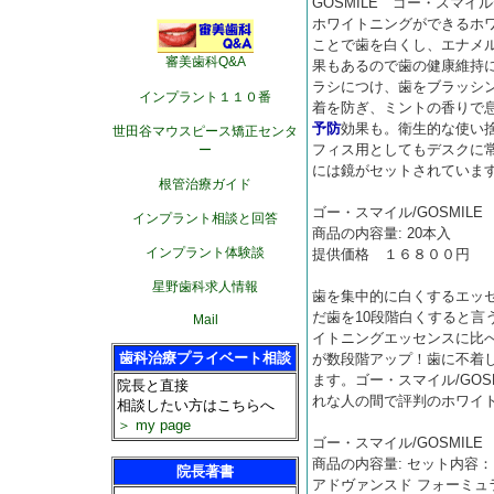
GOSMILE ゴー・スマ
ホワイトニングができるホ
ことで歯を白くし、エナメ
審美歯科Q&A
果もあるので歯の健康維持
ラシにつけ、歯をブラッシ
インプラント１１０番
着を防ぎ、ミントの香りで
予防
効果も。衛生的な使い
世田谷マウスピース矯正センタ
フィス用としてもデスクに
ー
には鏡がセットされていま
根管治療ガイド
ゴー・スマイル/GOSMIL
インプラント相談と回答
商品の内容量: 20本入
インプラント体験談
提供価格 １６８００円
星野歯科求人情報
歯を集中的に白くするエッ
だ歯を10段階白くすると言
Mail
イトニングエッセンスに比
歯科治療プライベート相談
が数段階アップ！歯に不着
ます。ゴー・スマイル/GO
院長と直接
れな人の間で評判のホワイ
相談したい方はこちらへ
＞ my page
ゴー・スマイル/GOSMILE
商品の内容量: セット内容：
院長著書
アドヴァンスド フォーミュラ