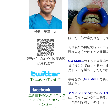
院長 星野 元
狙った一部の歯だけを白く
それ以外の自宅で行うホワ
現在大きく分けると２種類
携帯からブログや診療内容
GO SMILE
のように直接歯
が見れます
日行うことで白くするか、
用トレーを製作）したもの
手軽なのは
GO SMILE
であ
Twitterやっています
勧めだ。
アクアシステム
などの
ワイ
・星野歯科駒沢クリニック
にホワイトニングが出来る
・インプラントリカバリー
ング薬剤を流しこめば一石
センター