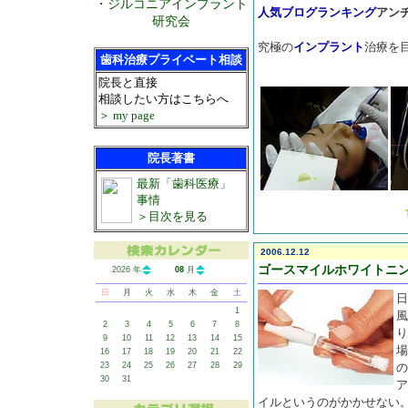
・ジルコニアインプラント
人気ブログランキング
アン
研究会
究極の
インプラント
治療を
歯科治療プライベート相談
院長と直接
相談したい方はこちらへ
＞ my page
院長著書
最新「歯科医療」
事情
＞目次を見る
2006.12.12
ゴースマイルホワイトニ
2026 年
08
月
日
月
火
水
木
金
土
日
1
風
2
3
4
5
6
7
8
り
9
10
11
12
13
14
15
場
16
17
18
19
20
21
22
23
24
25
26
27
28
29
の
30
31
ア
イルというのがかかせない