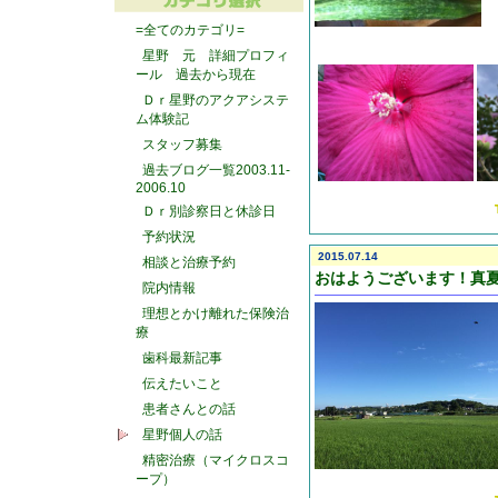
=全てのカテゴリ=
星野 元 詳細プロフィ
ール 過去から現在
Ｄｒ星野のアクアシステ
ム体験記
スタッフ募集
過去ブログ一覧2003.11-
2006.10
Ｄｒ別診察日と休診日
予約状況
2015.07.14
相談と治療予約
おはようございます！真
院内情報
理想とかけ離れた保険治
療
歯科最新記事
伝えたいこと
患者さんとの話
星野個人の話
精密治療（マイクロスコ
ープ）