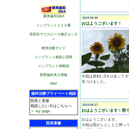
審美歯科Q&A
2015.06.30
おはようございます！
インプラント１１０番
世田谷マウスピース矯正センタ
ー
根管治療ガイド
インプラント相談と回答
インプラント体験談
星野歯科求人情報
今朝は真剣に5キロ走ってダ
見つけました。
Mail
歯科治療プライベート相談
院長と直接
2015.06.27
相談したい方はこちらへ
おはようございます！雨
＞ my page
おはようございます。
院長著書
今朝は雨がしとしとと降っ