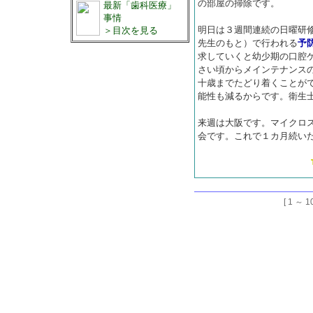
の部屋の掃除です。
最新「歯科医療」
事情
明日は３週間連続の日曜研
＞目次を見る
先生のもと）で行われる
予
求していくと幼少期の口腔
さい頃からメインテナンス
十歳までたどり着くことが
能性も減るからです。衛生
来週は大阪です。マイクロ
会です。これで１カ月続い
[ 1 ～ 