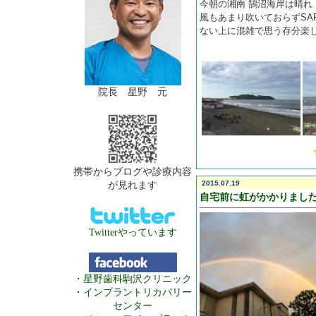
今朝の湘南 鵠沼海岸は晴れ
風もあまり吹いておらずSA
ない上に混雑で思う存分楽
院長 星野 元
携帯からブログや診療内容
2015.07.19
が見れます
自宅前に虹がかかりまし
Twitterやっています
・星野歯科駒沢クリニック
・インプラントリカバリー
センター