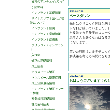
歯科のアンチエイジング
予防歯科
2015.07.13
インプラント基礎情報
ペースダウン
サイナスリフト法など増
骨について
先月はクリニック開設以来 
トな日が続いていました。
インプラント症例
た反動で今月後半はスロー
インプラント最新情報
患者さんも暑くなればなる
インプラント症例集
になります。
ブリッジｖｓインプラン
ト
空いた時間はカルテチェッ
入れ歯
解決策を考える時間になり
矯正の基礎情報
矯正症例
マウスピース矯正
2015.07.10
マウスピース矯正症例
おはようございます！久
矯正治療最新情報
インプラント矯正アンカ
ー情報
審美歯科基礎情報
審美歯科症例