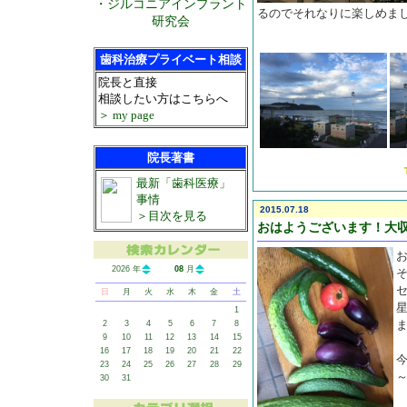
・ジルコニアインプラント
るのでそれなりに楽しめま
研究会
歯科治療プライベート相談
院長と直接
相談したい方はこちらへ
＞ my page
院長著書
最新「歯科医療」
事情
2015.07.18
＞目次を見る
おはようございます！大
2026 年
08
月
日
月
火
水
木
金
土
1
2
3
4
5
6
7
8
9
10
11
12
13
14
15
16
17
18
19
20
21
22
23
24
25
26
27
28
29
30
31