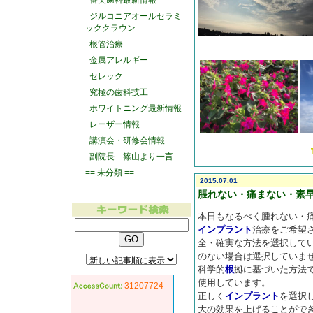
審美歯科最新情報
ジルコニアオールセラミ
ッククラウン
根管治療
金属アレルギー
セレック
究極の歯科技工
ホワイトニング最新情報
レーザー情報
講演会・研修会情報
副院長 篠山より一言
== 未分類 ==
2015.07.01
脹れない・痛まない・素
本日もなるべく腫れない・
インプラント
治療をご希望
全・確実な方法を選択して
のない場合は選択していま
科学的
根
拠に基づいた方法
使用しています。
31207724
正しく
インプラント
を選択
大の効果を上げることがで