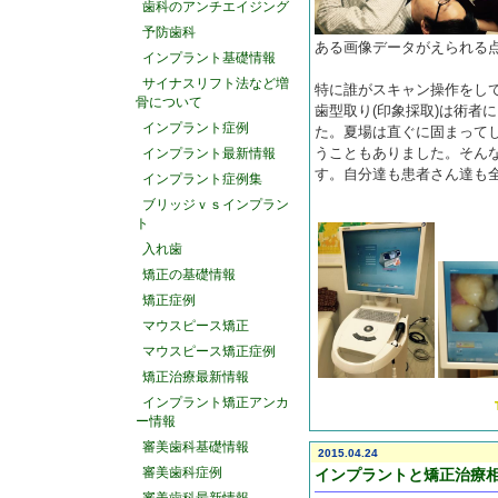
歯科のアンチエイジング
予防歯科
ある画像データがえられる
インプラント基礎情報
サイナスリフト法など増
特に誰がスキャン操作をし
骨について
歯型取り(印象採取)は術者
インプラント症例
た。夏場は直ぐに固まって
うこともありました。そん
インプラント最新情報
す。自分達も患者さん達も
インプラント症例集
ブリッジｖｓインプラン
ト
入れ歯
矯正の基礎情報
矯正症例
マウスピース矯正
マウスピース矯正症例
矯正治療最新情報
インプラント矯正アンカ
ー情報
審美歯科基礎情報
2015.04.24
審美歯科症例
インプラントと矯正治療