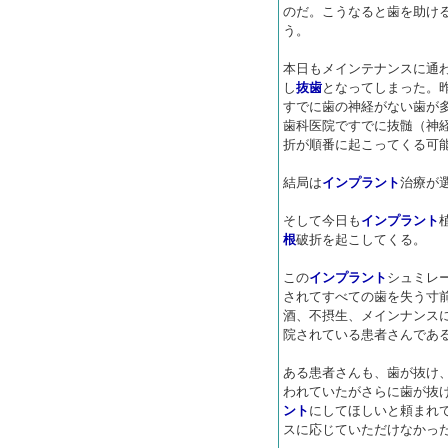
のだ。こうなると歯を助け
う。
本日もメインテナンスに通
し
抜歯
となってしまった。
すでに歯の神経がない歯が
歯科医院ですでに抜髄（神
折が順番に起こってくる可
結局は
インプラント
治療が
そして今日も
インプラント
根
破折を起こしてくる。
この
インプラント
シュミレ
されてすべての歯を失う寸
酒、不摂生、メインナンス
院されている患者さんであ
ある患者さんも、歯が抜け
われていたがさらに歯が抜
ント
にしてほしいと頼まれ
スに応じていただけなかっ