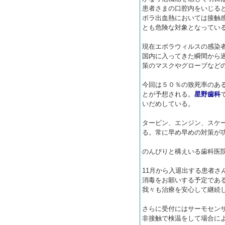
患者さまの口腔内をいじる
ボラ出血熱においては接触
とも危険な対象となってい
現在エボラウィルスの感染
国内に入ってきた瞬間から
策のマスクやグローブなど
今回は５０％の致死率のあ
とが予想される。
星野歯科
いだめしている。
タービン、エンジン、スケ
る。常に早め早めの対策が
のんびりと構えいる歯科医
11月から入退出する患者さ
消毒をお願いする予定であ
我々も治療を安心して継続
さらに受付にはサーモセン
非接触で検温をして場合に