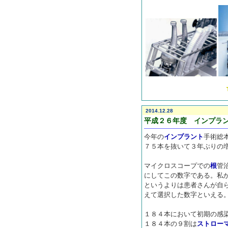
2014.12.28
平成２６年度 インプラ
今年の
インプラント
手術総
７５本を抜いて３年ぶりの
マイクロスコープでの
根
管
にしてこの数字である。私
というよりは患者さんが自
えて選択した数字といえる
１８４本において初期の感
１８４本の９割は
ストロー