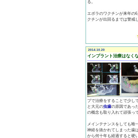
る。
エボラのワクチンが来年の6
クチンが出回るまでは警戒
2014.10.20
インプラント治療はなく
プで治療をすることで少し
と大元の
虫歯
の原因であっ
の概念も取り入れて頑張っ
メインテナンスをしても唯
神経を抜かれてしまった歯
から何十年も経過すると硬