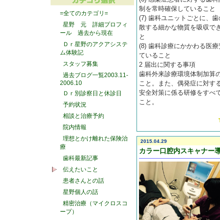
制を常時確保していること
=全てのカテゴリ=
(7) 歯科ユニットごとに、
星野 元 詳細プロフィ
散する細かな物質を吸収で
ール 過去から現在
と
Ｄｒ星野のアクアシステ
(8) 歯科診療にかかわる
ム体験記
ていること
スタッフ募集
2 届出に関する事項
歯科外来診療環境体制加算の
過去ブログ一覧2003.11-
2006.10
こと。また、偶発症に対す
安全対策に係る研修をすべ
Ｄｒ別診察日と休診日
こと。
予約状況
相談と治療予約
院内情報
理想とかけ離れた保険治
2015.04.29
療
カラー口腔内スキャナー
歯科最新記事
伝えたいこと
患者さんとの話
星野個人の話
精密治療（マイクロスコ
ープ）