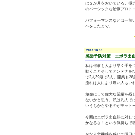
は２か月をおいている。極
のベーシックな治療プロト
パフォーマンスなどは一切
ペをしたまで。
2014.10.30
感染予防対策 エボラ出
私は何事も人より早く手を
動くことそしてアンテナをひ
で2人39歳で3人、開業も2
流れは人により遅い人もい
短命にして偉大な業績を残
ないかと思う。私は凡人で
いうちからやるのがモット
今回はエボラ出血熱に対し
かなるさ！という気持ちで
かなり危機感を感じて明日