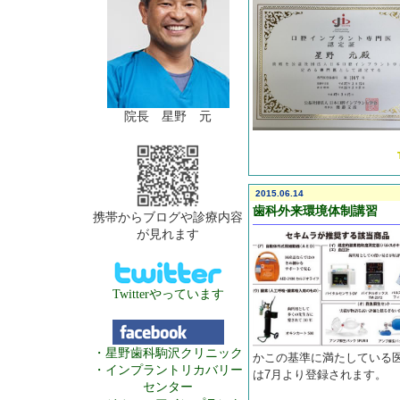
院長 星野 元
2015.06.14
歯科外来環境体制講習
携帯からブログや診療内容
が見れます
Twitterやっています
・星野歯科駒沢クリニック
かこの基準に満たしている
・インプラントリカバリー
は7月より登録されます。
センター