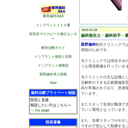
審美歯科Q&A
インプラント１１０番
2015.01.28
世田谷マウスピース矯正センタ
歯科衛生士・歯科助手・
ー
星野歯科
駒沢クリニックで
根管治療ガイド
増加のためです。
インプラント相談と回答
当クリニックでは現在８台
インプラント体験談
うな環境整備を行っていき
星野歯科求人情報
当クリニックの主な設備と
元解析のできる広範囲撮影
Mail
具が常備されており、患者
歯科治療プライベート相談
ています。
院長と直接
またスタッフ全員が勉強で
相談したい方はこちらへ
ていく環境となっています
＞ my page
また、先輩スタッフがやさ
院長著書
ですので安心して勤務する