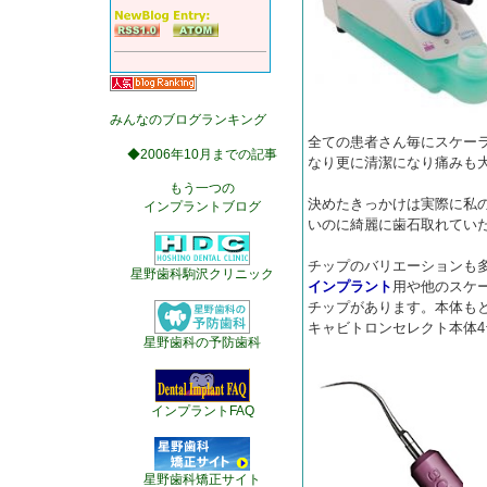
みんなのブログランキング
全ての患者さん毎にスケー
◆2006年10月までの記事
なり更に清潔になり痛みも
もう一つの
決めたきっかけは実際に私
インプラントブログ
いのに綺麗に歯石取れてい
チップのバリエーションも
星野歯科駒沢クリニック
インプラント
用や他のスケ
チップがあります。本体も
キャビトロンセレクト本体4
星野歯科の予防歯科
インプラントFAQ
星野歯科矯正サイト