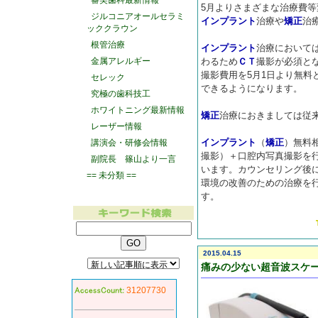
審美歯科最新情報
5月よりさまざまな治療費
ジルコニアオールセラミ
インプラント
治療や
矯正
治
ッククラウン
根管治療
インプラント
治療において
金属アレルギー
わるため
ＣＴ
撮影が必須とな
撮影費用を5月1日より無料
セレック
できるようになります。
究極の歯科技工
ホワイトニング最新情報
矯正
治療におきましては従
レーザー情報
インプラント
（
矯正
）無料
講演会・研修会情報
撮影）＋口腔内写真撮影を
副院長 篠山より一言
います。カウンセリング後
== 未分類 ==
環境の改善のための治療を
す。
2015.04.15
痛みの少ない超音波スケー
31207730