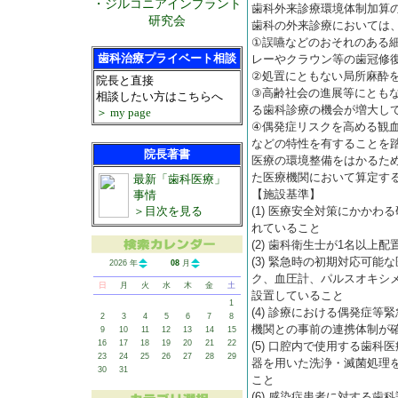
・ジルコニアインプラント
歯科外来診療環境体制加算
研究会
歯科の外来診療においては
①誤嚥などのおそれのある
歯科治療プライベート相談
レーやクラウン等の歯冠修
②処置にともない局所麻酔
院長と直接
③高齢社会の進展等にとも
相談したい方はこちらへ
る歯科診療の機会が増大し
＞ my page
④偶発症リスクを高める観
などの特性を有することを
院長著書
医療の環境整備をはかるた
た医療機関において算定す
最新「歯科医療」
【施設基準】
事情
＞目次を見る
(1) 医療安全対策にかか
れていること
(2) 歯科衛生士が1名以
(3) 緊急時の初期対応可
2026 年
08
月
ク、血圧計、パルスオキシ
日
月
火
水
木
金
土
設置していること
1
(4) 診療における偶発症
2
3
4
5
6
7
8
機関との事前の連携体制が
9
10
11
12
13
14
15
16
17
18
19
20
21
22
(5) 口腔内で使用する歯
23
24
25
26
27
28
29
器を用いた洗浄・滅菌処理
30
31
こと
(6) 感染症患者に対する