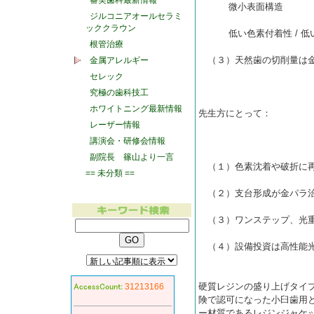
審美歯科最新情報
微小表面構造
ジルコニアオールセラミ
ッククラウン
低い色素付着性 / 低い吸
根管治療
（３）天然歯の切削量は金
金属アレルギー
セレック
究極の歯科技工
ホワイトニング最新情報
先生方にとって：
レーザー情報
講演会・研修会情報
副院長 篠山より一言
（１）色素沈着や破折に
== 未分類 ==
（２）支台形成が金パラ治
（３）ワンステップ、光
（４）設備投資は高性能
硬質レジンの盛り上げタイプ
31213166
険で認可になった小臼歯用
ー材質であるレジンジャケ