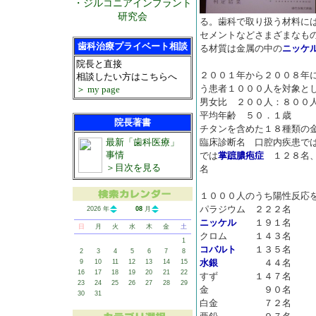
・ジルコニアインプラント
研究会
る。歯科で取り扱う材料に
セメントなどさまざまなも
歯科治療プライベート相談
る材質は金属の中の
ニッケ
院長と直接
２００１年から２００８年
相談したい方はこちらへ
う患者１０００人を対象と
＞ my page
男女比 ２００人：８００
平均年齢 ５０．１歳
院長著書
チタンを含めた１８種類の
最新「歯科医療」
臨床診断名 口腔内疾患で
事情
では
掌蹠膿疱症
１２８名
＞目次を見る
名
１０００人のうち陽性反応
パラジウム ２２２名
2026 年
08
月
ニッケル
１９１名
日
月
火
水
木
金
土
クロム １４３名
1
コバルト
１３５名
2
3
4
5
6
7
8
水銀
４４名
9
10
11
12
13
14
15
16
17
18
19
20
21
22
すず １４７名
23
24
25
26
27
28
29
金 ９０名
30
31
白金 ７２名