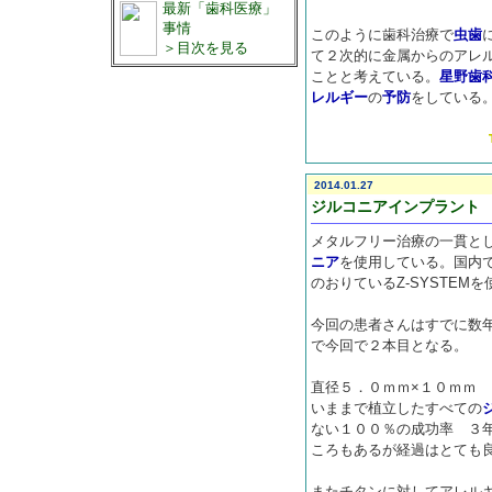
最新「歯科医療」
事情
このように歯科治療で
虫歯
＞目次を見る
て２次的に金属からのアレ
ことと考えている。
星野歯
レルギー
の
予防
をしている
2014.01.27
ジルコニアインプラント
メタルフリー治療の一貫と
ニア
を使用している。国内で
のおりているZ-SYSTEM
今回の患者さんはすでに数
で今回で２本目となる。
直径５．０ｍｍ×１０ｍｍ
いままで植立したすべての
ない１００％の成功率 ３
ころもあるが経過はとても
またチタンに対してアレル