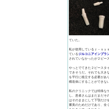
ていた。
私が使用しているｚ－ｓｙ
ている
ジルコニア
インプラ
されていなかったが２ピー
やっとでてきた２ピースタ
できそうだ。それでも大き
を平行に植立する必要があ
構造体にすることができな
私のクリニックでは特殊な
し、患者さんはまだまだそ
はそのままにして下顎だけ
審美のためだけであり、全