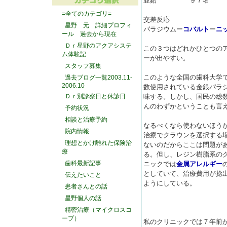
亜鉛 ９７名
=全てのカテゴリ=
交差反応
星野 元 詳細プロフィ
パラジウムー
コバルト
ー
ニ
ール 過去から現在
Ｄｒ星野のアクアシステ
この３つはどれかひとつの
ム体験記
ーが出やすい。
スタッフ募集
このような全国の歯科大学
過去ブログ一覧2003.11-
2006.10
数使用されている金銀パラ
Ｄｒ別診察日と休診日
味する。しかし、国民の総
んのわずかということも言
予約状況
相談と治療予約
なるべくなら使わないほう
院内情報
治療でクラウンを選択する
理想とかけ離れた保険治
ないのだからここは問題が
療
る。但し、レジン樹脂系の
歯科最新記事
ニックでは
金属アレルギー
としていて、治療費用が捻
伝えたいこと
ようにしている。
患者さんとの話
星野個人の話
精密治療（マイクロスコ
ープ）
私のクリニックでは７年前