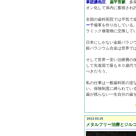
掌蹠膿疱症
、
扁平苔癬
、多
オン化して体内に蓄積され
全国の歯科医院では平気で
ー
予備軍を作り出している
ラミック修復物に交換して
日本にしかない金銀パラジ
銀パラジウム合金は世界で
そして世界一安い治療費の
して先進国で最も８０歳代
べきだろう。
私の仕事は一般歯科医の逆
い。保険制度に縛られてい
歯が残らない一生自分の歯
2013.03.25
メタルフリー治療とジル