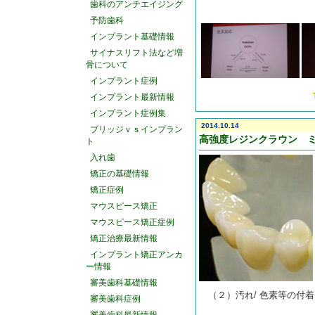
歯科のアンチエイジング
予防歯科
インプラント基礎情報
サイナスリフト法など増
骨について
インプラント症例
インプラント最新情報
インプラント症例集
2014.10.14
ブリッジｖｓインプラン
高強度レジンクラウン 
ト
入れ歯
矯正の基礎情報
矯正症例
マウスピース矯正
マウスピース矯正症例
矯正治療最新情報
インプラント矯正アンカ
ー情報
審美歯科基礎情報
（２）汚れ/ 色素等の付
審美歯科症例