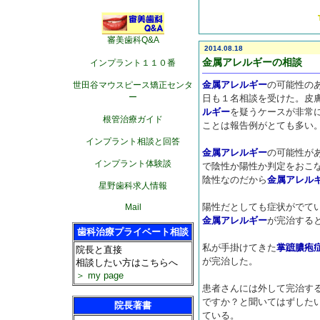
審美歯科Q&A
2014.08.18
金属アレルギーの相談
インプラント１１０番
金属アレルギー
の可能性の
世田谷マウスピース矯正センタ
ー
日も１名相談を受けた。皮
ルギー
を疑うケースが非常
根管治療ガイド
ことは報告例がとても多い
インプラント相談と回答
金属アレルギー
の可能性が
インプラント体験談
で陰性か陽性か判定をおこ
陰性なのだから
金属アレル
星野歯科求人情報
陽性だとしても症状がでて
Mail
金属アレルギー
が完治する
歯科治療プライベート相談
私が手掛けてきた
掌蹠膿疱
院長と直接
が完治した。
相談したい方はこちらへ
＞ my page
患者さんには外して完治す
ですか？と聞いてはずした
院長著書
ている。