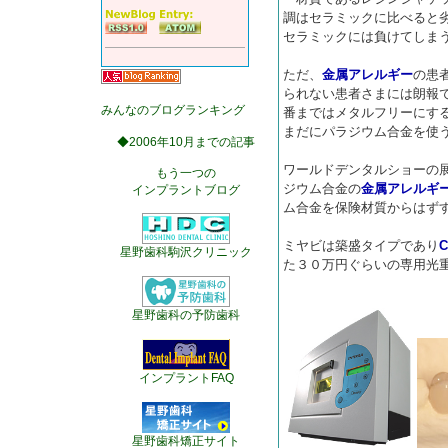
調はセラミックに比べると
セラミックには負けてしま
ただ、
金属アレルギー
の患
られない患者さまには朗報
みんなのブログランキング
番まではメタルフリーにす
まだにパラジウム合金を使
◆2006年10月までの記事
ワールドデンタルショーの
もう一つの
ジウム合金の
金属アレルギ
インプラントブログ
ム合金を保険材質からはず
ミヤビは築盛タイプであり
C
星野歯科駒沢クリニック
た３０万円ぐらいの専用光
星野歯科の予防歯科
インプラントFAQ
星野歯科矯正サイト