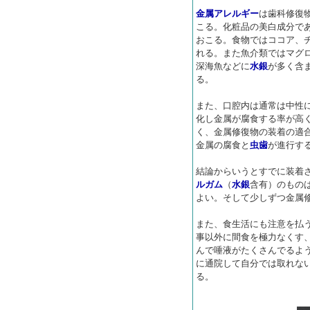
金属アレルギー
は歯科修復
こる。化粧品の美白成分で
おこる。食物ではココア、
れる。また魚介類ではマグ
深海魚などに
水銀
が多く含
る。
また、口腔内は通常は中性
化し金属が腐食する率が高
く、金属修復物の装着の適
金属の腐食と
虫歯
が進行す
結論からいうとすでに装着
ルガム
（
水銀
含有）のもの
よい。そして少しずつ金属
また、食生活にも注意を払
事以外に間食を極力なくす
んで唾液がたくさんでるよ
に通院して自分では取れな
る。