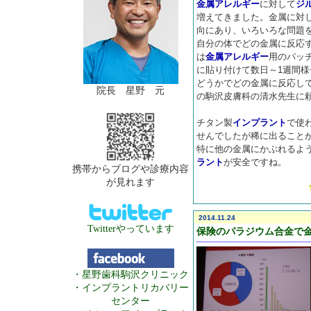
金属アレルギー
に対して
ジ
増えてきました。金属に対
向にあり、いろいろな問題
自分の体でどの金属に反応
は
金属アレルギー
用のパッチ
に貼り付けて数日～1週間
どうかでどの金属に反応し
院長 星野 元
の駒沢皮膚科の清水先生に
チタン製
インプラント
で使
せんでしたが稀に出ること
特に他の金属にかぶれるよ
ラント
が安全ですね。
携帯からブログや診療内容
が見れます
2014.11.24
Twitterやっています
保険のパラジウム合金で
・星野歯科駒沢クリニック
・インプラントリカバリー
センター